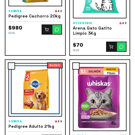
COMIDA
4.9
Pedigree Cachorro 20kg
ACCESORIO
4.9
$980
Arena Gato Gatito
Limpio 3Kg
MXN
$70
MXN
NUEVO
COMIDA
4.9
Pedigree Adulto 21kg