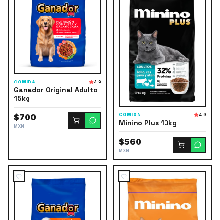
COMIDA
4.9
Ganador Original Adulto
15kg
COMIDA
4.9
$700
Minino Plus 10kg
MXN
$560
MXN