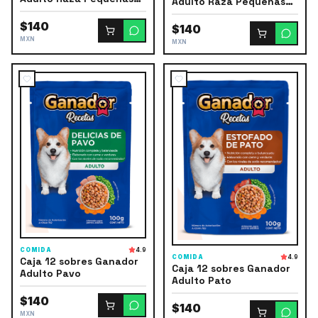
Adulto Raza Pequeñas
Res-Vegetales
Cordero
$140
$140
MXN
MXN
COMIDA
4.9
COMIDA
4.9
Caja 12 sobres Ganador
Caja 12 sobres Ganador
Adulto Pavo
Adulto Pato
$140
$140
MXN