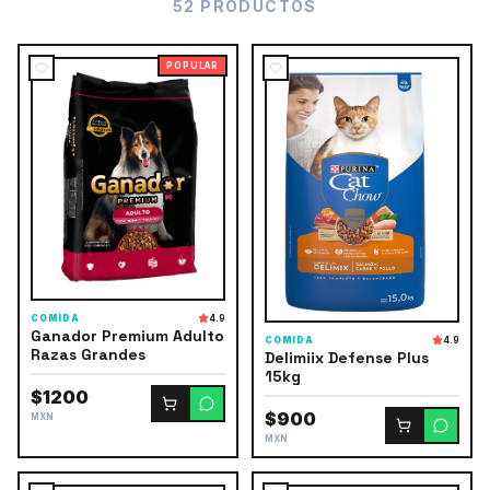
52 PRODUCTOS
POPULAR
COMIDA
4.9
Ganador Premium Adulto
COMIDA
4.9
Razas Grandes
Delimiix Defense Plus
15kg
$1200
$900
MXN
MXN