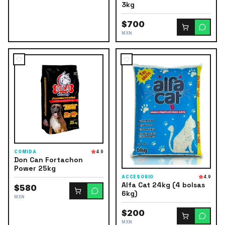
3kg
$700
MXN
COMIDA
4.9
Don Can Fortachon
Power 25kg
ACCESORIO
4.9
Alfa Cat 24kg (4 bolsas
$580
6kg)
MXN
$200
MXN