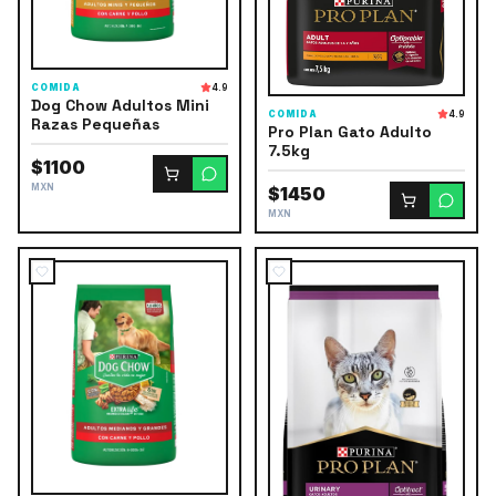
COMIDA
4.9
Dog Chow Adultos Mini
COMIDA
4.9
Razas Pequeñas
Pro Plan Gato Adulto
7.5kg
$1100
MXN
$1450
MXN