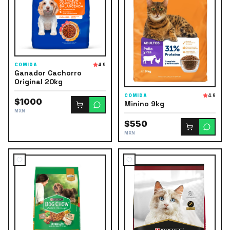
COMIDA
4.9
Ganador Cachorro
Original 20kg
COMIDA
4.9
$1000
Minino 9kg
MXN
$550
MXN