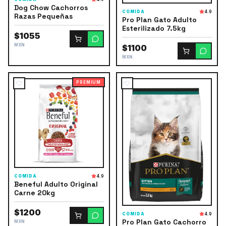
Dog Chow Cachorros
COMIDA
4.9
Razas Pequeñas
Pro Plan Gato Adulto
Esterilizado 7.5kg
$1055
MXN
$1100
MXN
PREMIUM
COMIDA
4.9
Beneful Adulto Original
Carne 20kg
$1200
COMIDA
4.9
Pro Plan Gato Cachorro
MXN