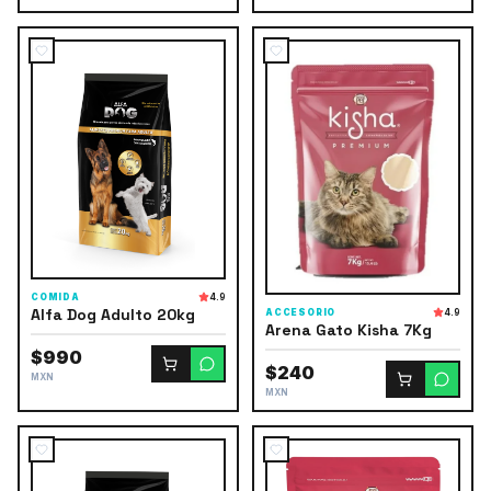
COMIDA
4.9
Alfa Dog Adulto 20kg
ACCESORIO
4.9
Arena Gato Kisha 7Kg
$990
$240
MXN
MXN