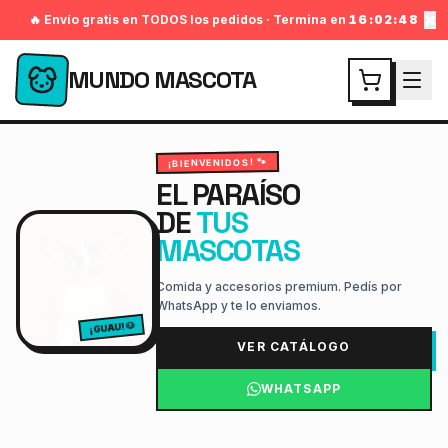
×
🔥 Envío gratis en TODOS los pedidos · Termina en
16:02:46
MUNDO MASCOTA
¡BIENVENIDOS! 🐾
EL PARAÍSO
DE
TUS
MASCOTAS
Comida y accesorios premium. Pedís por
WhatsApp y te lo enviamos.
¡GUAU! 🐶
VER CATÁLOGO
WHATSAPP