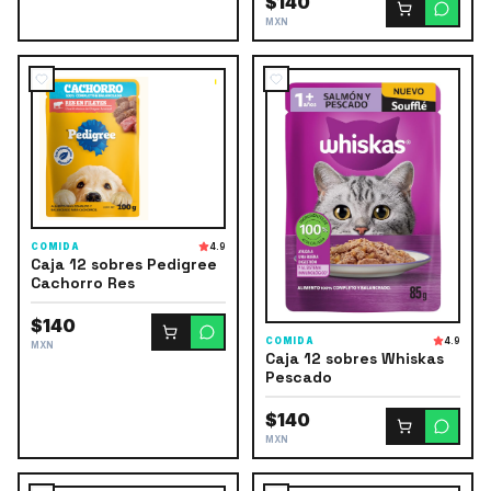
$140
MXN
COMIDA
4.9
Caja 12 sobres Pedigree
Cachorro Res
$140
COMIDA
4.9
MXN
Caja 12 sobres Whiskas
Pescado
$140
MXN