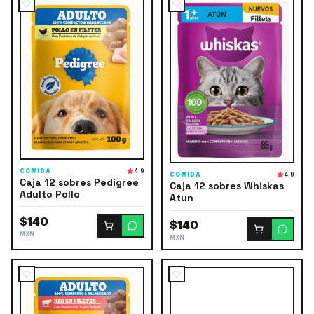
COMIDA
4.9
COMIDA
4.9
Caja 12 sobres Pedigree
Caja 12 sobres Whiskas
Adulto Pollo
Atun
$140
$140
MXN
MXN